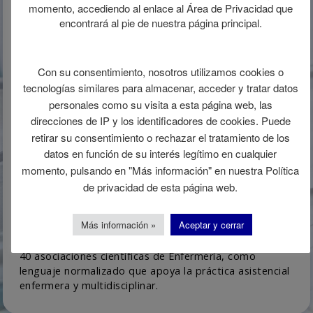
momento, accediendo al enlace al Área de Privacidad que
La Terminología ATIC ha sido incluida como uno de los
encontrará al pie de nuestra página principal.
lenguajes enfermeros estandarizados para el registro
de la prestación de cuidados en la gestión enfermera
de la demanda en Cataluña, según el artículo 6 del
Con su consentimiento, nosotros utilizamos cookies o
acuerdo del Consell de Col·legis d’ Infermeria de
tecnologías similares para almacenar, acceder y tratar datos
Catalunya, publicado en el Diari Oficial de la
personales como su visita a esta página web, las
Generalitat de Catalunya de 15 de junio de 2016, que
direcciones de IP y los identificadores de cookies. Puede
regula el desarrollo de las directrices para el ejercicio
retirar su consentimiento o rechazar el tratamiento de los
de las actuaciones enfermeras en este ámbito
datos en función de su interés legítimo en cualquier
(
http://www.consellinfermeres.cat/wp-
content/uploads/2016/11/2016-DOGC-1.7.16-Acord-
momento, pulsando en "Más información" en nuestra Política
Consell-Plenari-regulaci%C3%B3-GID.pdf
)
de privacidad de esta página web.
La Terminología ATIC ha sido evaluada y ha recibido el
Más información »
Aceptar y cerrar
reconocimiento de la
Unión Española de Sociedades
Científicas de Enfermería
(
UESCE
) que agrupa más de
40 asociaciones científicas de Enfermería, como
lenguaje normalizado que apoya la práctica asistencial
enfermera y multidisciplinar.