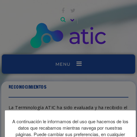
MENU
RECONOCIMIENTOS
La Terminología ATIC ha sido evaluada y ha recibido el
reconocimiento del Consejo General de Enfermería de
España como lenguaje preferente que apoya el
A continuación le informamos del uso que hacemos de los
desarrollo y la práctica enfermera en su rol autónomo
datos que recabamos mientras navega por nuestras
y multidisciplinar.
páginas. Puede cambiar sus preferencias, en cualquier