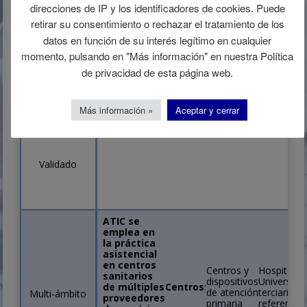
direcciones de IP y los identificadores de cookies. Puede
retirar su consentimiento o rechazar el tratamiento de los
datos en función de su interés legítimo en cualquier
momento, pulsando en "Más información" en nuestra Política
de privacidad de esta página web.
De alta
Los ejes se estructuras de forma matrici
especificidad
niveles de abstracción:
Más información »
Aceptar y cerrar
Validado
ATIC se
emplea en
la práctica
asistencial
en centros
Centros y
Hospitales
sanitarios
dispositivos
Universitar
de múltiples
Centros
:
de atención
terciarios 
Multi-ámbito
proveedores
primaria
referencia